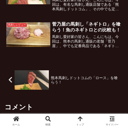
回は、有名な馬刺し通販店舗である「熊
本馬刺しドットコム」、その中でも定番
商品である「赤身」を取り寄せじっくり
と堪能してみた。本記事では、熊本馬刺
しドットコムの馬刺しを実際に食してみ
菅乃屋の馬刺し「ネギトロ」を喰
馬刺しレビュー
ての率直な感想、そして赤...
らう！魚のネギトロとの比較も！
馬刺し愛好家の皆さん、こんにちは。今
回は、熊本の馬刺し通販の老舗「菅乃
屋」、中でも定番商品である「ネギト
ロ」を取り寄せじっくりと堪能してみ
た。本記事では、菅乃屋の馬刺しを実際
に食してみての率直な感想、そして馬刺
しをより一層美味しく食す方法ま...
熊本馬刺しドットコムの「ロース」を喰
らう！
コメント
ホーム
検索
トップ
サイドバー
コメントを書き込む