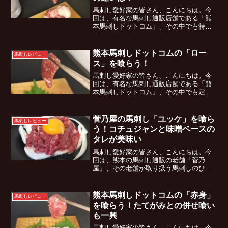
馬刺し愛好家の皆さん、こんにちは。今
回は、有名な馬刺し通販店舗である「熊
本馬刺しドットコム」、その中でも特に
おすすめの一品である「霜降り(中取り)」
を取り寄せじっくりと堪能してみた。本
記事では、熊本馬刺しドットコムの馬刺
熊本馬刺しドットコムの「ロー
馬刺しレビュー
しを実際に食してみて...
ス」を喰らう！
馬刺し愛好家の皆さん、こんにちは。今
回は、有名な馬刺し通販店舗である「熊
本馬刺しドットコム」、その中でも定番
商品である「ロース」を取り寄せじっく
りと堪能してみた。本記事では、熊本馬
刺しドットコムの馬刺しを実際に食して
菅乃屋の馬刺し「ユッケ」を喰ら
馬刺しレビュー
みての率直な感想、そして...
う！コチュジャンと味噌ベースの
タレが美味い
馬刺し愛好家の皆さん、こんにちは。今
回は、熊本の馬刺し通販の老舗「菅乃
屋」、その老舗が取り扱う馬刺しのひと
つである「ユッケ」を取り寄せじっくり
と堪能してみた。本記事では、菅乃屋の
馬刺しを実際に食してみての率直な感
熊本馬刺しドットコムの「赤身」
馬刺しレビュー
想、そしてユッケをより一層美...
を喰らう！たてがみとの併せ喰い
も一興
馬刺し愛好家の皆さん、こんにちは。今