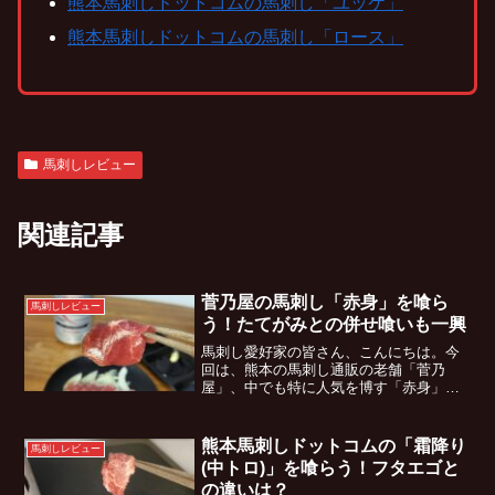
熊本馬刺しドットコムの馬刺し「ユッケ」
熊本馬刺しドットコムの馬刺し「ロース」
馬刺しレビュー
関連記事
菅乃屋の馬刺し「赤身」を喰ら
馬刺しレビュー
う！たてがみとの併せ喰いも一興
馬刺し愛好家の皆さん、こんにちは。今
回は、熊本の馬刺し通販の老舗「菅乃
屋」、中でも特に人気を博す「赤身」を
取り寄せじっくりと堪能してみた。本記
事では、菅乃屋の馬刺しを実際に食して
みての率直な感想、そして赤身をより一
熊本馬刺しドットコムの「霜降り
馬刺しレビュー
層美味しく食す方法まで、余...
(中トロ)」を喰らう！フタエゴと
の違いは？