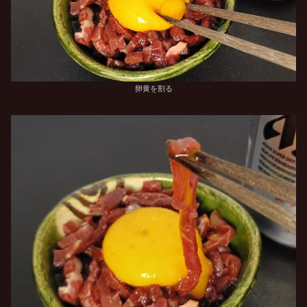
卵黄を割る