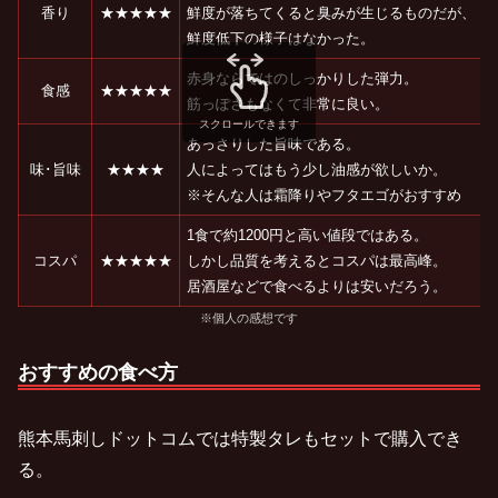
香り
★★★★★
鮮度が落ちてくると臭みが生じるものだが、
鮮度低下の様子はなかった。
赤身ならではのしっかりした弾力。
食感
★★★★★
筋っぽさもなくて非常に良い。
スクロールできます
あっさりした旨味である。
味･旨味
★★★★
人によってはもう少し油感が欲しいか。
※そんな人は霜降りやフタエゴがおすすめ
1食で約1200円と高い値段ではある。
コスパ
★★★★★
しかし品質を考えるとコスパは最高峰。
居酒屋などで食べるよりは安いだろう。
※個人の感想です
おすすめの食べ方
熊本馬刺しドットコムでは特製タレもセットで購入でき
る。