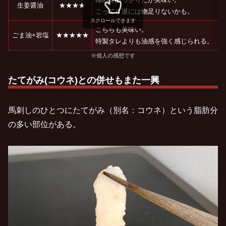
生姜醤油
★★★★
こってり派には物足りないかも。
スクロールできます
こちらも美味い。
ごま油+岩塩
★★★★★
特製タレよりも油感を強く感じられる。
※個人の感想です
たてがみ(コウネ)との併せもまた一興
馬刺しのひとつにたてがみ（別名：コウネ）という脂肪分
の多い部位がある。