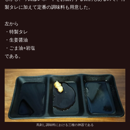
製タレに加えて定番の調味料も用意した。
左から
・特製タレ
・生姜醤油
・ごま油+岩塩
である。
馬刺し調味料における三種の神器である