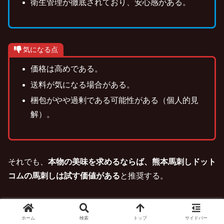
衛生管理が徹底されており、安心感がある。
気になる点
価格は高めである。
送料が気になる場合がある。
梱包がやや過剰である可能性がある（個人的見
解）。
それでも、
本物の美味を求めるならば、熊本馬刺しドット
コムの馬刺しは試す価値がある
と推奨する。
自身の財布と相談しつつ、特別な機会にその極上の味を堪
能してみてほしい。
ホーム
検索
トップ
サイドバー