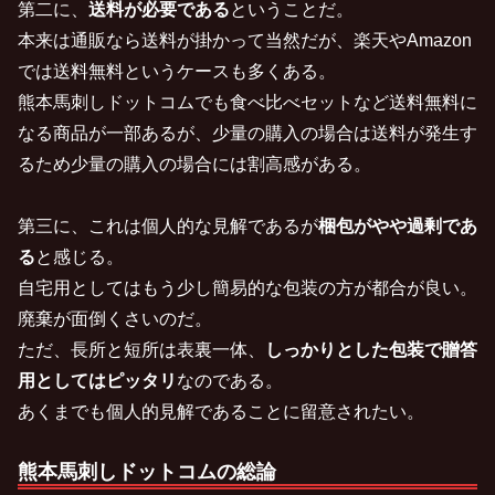
第二に、
送料が必要である
ということだ。
本来は通販なら送料が掛かって当然だが、楽天やAmazon
では送料無料というケースも多くある。
熊本馬刺しドットコムでも食べ比べセットなど送料無料に
なる商品が一部あるが、少量の購入の場合は送料が発生す
るため少量の購入の場合には割高感がある。
第三に、これは個人的な見解であるが
梱包がやや過剰であ
る
と感じる。
自宅用としてはもう少し簡易的な包装の方が都合が良い。
廃棄が面倒くさいのだ。
ただ、長所と短所は表裏一体、
しっかりとした包装で贈答
用としてはピッタリ
なのである。
あくまでも個人的見解であることに留意されたい。
熊本馬刺しドットコムの総論