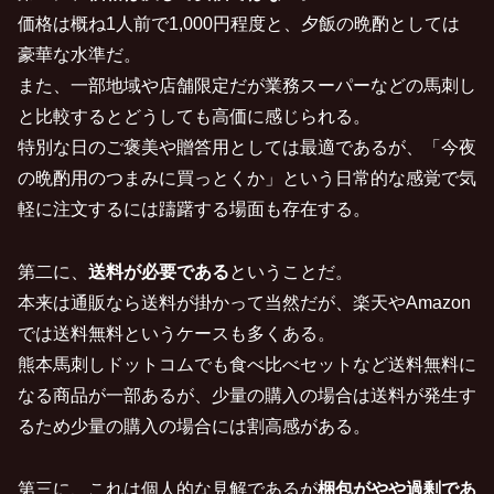
価格は概ね1人前で1,000円程度と、夕飯の晩酌としては
豪華な水準だ。
また、一部地域や店舗限定だが業務スーパーなどの馬刺し
と比較するとどうしても高価に感じられる。
特別な日のご褒美や贈答用としては最適であるが、「今夜
の晩酌用のつまみに買っとくか」という日常的な感覚で気
軽に注文するには躊躇する場面も存在する。
第二に、
送料が必要である
ということだ。
本来は通販なら送料が掛かって当然だが、楽天やAmazon
では送料無料というケースも多くある。
熊本馬刺しドットコムでも食べ比べセットなど送料無料に
なる商品が一部あるが、少量の購入の場合は送料が発生す
るため少量の購入の場合には割高感がある。
第三に、これは個人的な見解であるが
梱包がやや過剰であ