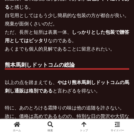
る
と感じる。
自宅用としてはもう少し簡易的な包装の方が都合が良い。
廃棄が面倒くさいのだ。
ただ、長所と短所は表裏一体、
しっかりとした包装で贈答
用としてはピッタリ
なのである。
あくまでも個人的見解であることに留意されたい。
熊本馬刺しドットコムの総論
以上の点を踏まえても、
やはり熊本馬刺しドットコムの馬
刺し通販は格別である
と言わざるを得ない。
特に、あのとろける霜降りの味は他の追随を許さない。
故に、価格は高めであるものの、特別な日の贅沢や大切な
人への贈り物としては依然として最良の選択肢の一つであ
ホーム
検索
トップ
サイドバー
ると考える。