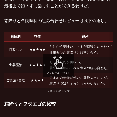
最後まで飽きずに楽しむことができるわけだ。
霜降りと各調味料の組み合わせレビューは以下の通り。
調味料
評価
感想
とにかく美味い。さすが特製といったとこ
特製タレ
★★★★★
甘辛タレが霜降りに非常に合う。
あっさりだが美味い。
生姜醤油
★★★★★
霜降りの脂の甘みが際立つ組み合わせ。
スクロールできます
ごま油の主張が強い。赤身ならいいが、
ごま油+岩塩
★★★★
霜降りではちょっともったいないか。
※個人の感想です
霜降りとフタエゴの比較