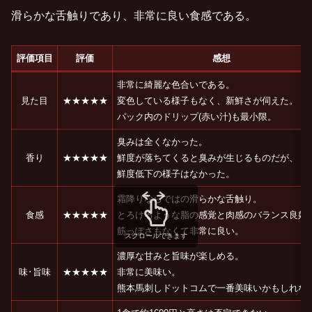
滑らかな舌触りであり、非常に良い食感である。
評価項目
評価
感想
非常に綺麗な色合いである。
見た目
★★★★★
変色している様子もなく、新鮮さが伺えた。
パック内のドリップ(赤い汁)も最小限。
臭みは全くなかった。
香り
★★★★★
鮮度が落ちてくると臭みが生じるものだが、
鮮度低下の様子はなかった。
霜降りならではの滑らかな舌触り。
食感
★★★★★
とろけるような脂の感覚と肉感のバランス良好
筋っぽさもなくて非常に良い。
スクロールできます
濃厚な甘みと旨味が楽しめる。
味･旨味
★★★★★
非常に美味い。
熊本馬刺しドットコムで一番美味いかもしれな